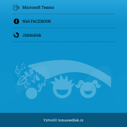
Microsoft Teams
Náš FACEBOOK
Jídelníček
Vytvořil:
tomassedlak.cz